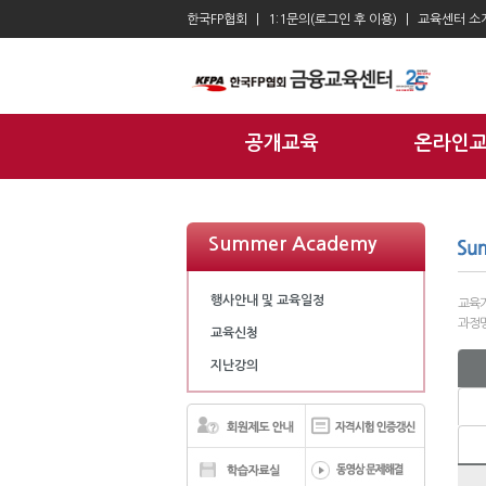
한국FP협회
1:1문의(로그인 후 이용)
교육센터 소
공개교육
온라인
Summer Academy
행사안내 및 교육일정
교육기
과정명
교육신청
지난강의