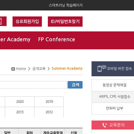
스마트러닝 학습페이지
지
유료회원가입
ID/비밀번호찾기
입
er Academy
FP Conference
Summer Academy
모바일 버전 접속
Home
>
공개교육
>
동영상 문제해결
ARPS, CPE 시험접수
2020
2019
연회비 납부
2013
2012
교육문의
일반
회원
계속교육학점
신청