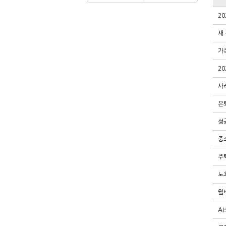
20
새
가
20
사
은
성
중
주
노
월
A