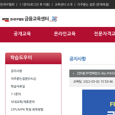
한국FP협회
1:1문의(로그인 후 이용)
교육센터 소개
자주묻는 질문 (문제해결)
공개교육
온라인교육
전문자격
학습도우미
공지사항
[안내] FP컨퍼런스 ALL-PA
자주묻는질문(FAQ)
교육팀 2022-03-02 15:58:46
학습자료실
1:1문의
사내교육/제휴문의
CFP/AFPK 학점 취득방법