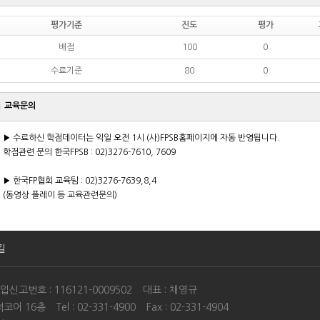
평가기준
진도
평가
배점
100
0
수료기준
80
0
교육문의
▶ 수료하신 학점데이터는 익일 오전 1시 (사)FPSB홈페이지에 자동 반영됩니다.
학점관련 문의 한국FPSB : 02)3276-7610, 7609
▶ 한국FP협회 교육팀 : 02)3276-7639,8,4
(동영상 플레이 등 교육관련문의)
길
고번호 : 116121-0009502
대표 : 채영규
덕코어 16층
Tel : 02-331-4900
Fax : 02-331-4904