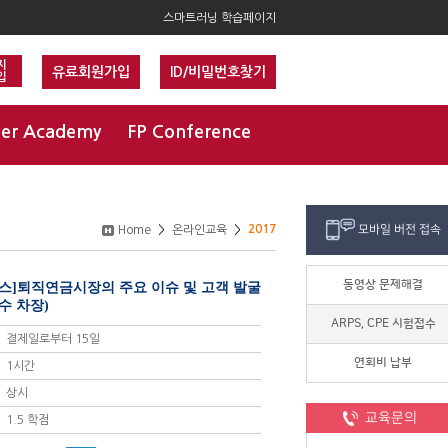
스마트러닝 학습페이지
지
유료회원가입
ID/비밀번호찾기
입
er Academy
FP Conference
2017
모바일 버전 접속
Home
>
온라인교육
>
동영상 문제해결
퍼런스]퇴직연금시장의 주요 이슈 및 고객 발굴
수 차장)
ARPS, CPE 시험접수
결제일로부터 15일
연회비 납부
1시간
상시
교육문의
1.5 학점