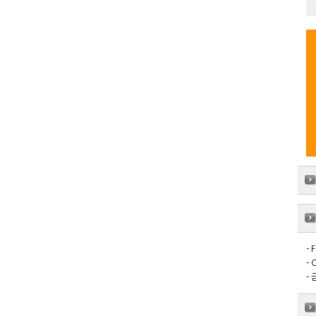
- 
- 
- 