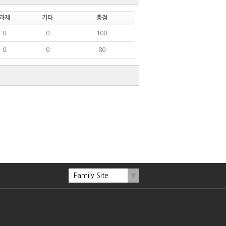
과제
기타
총점
0
0
100
0
0
80
Family Site