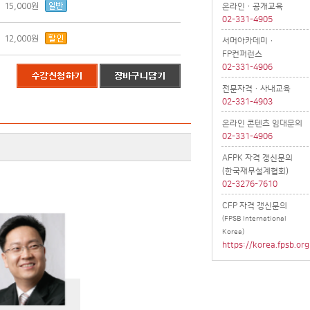
15,000원
온라인ㆍ공개교육
02-331-4905
12,000원
서머아카데미ㆍ
FP컨퍼런스
02-331-4906
전문자격ㆍ사내교육
02-331-4903
온라인 콘텐츠 임대문의
02-331-4906
AFPK 자격 갱신문의
(한국재무설계협회)
02-3276-7610
CFP 자격 갱신문의
(FPSB International
Korea)
https://korea.fpsb.org