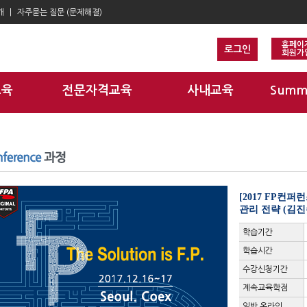
개
자주묻는 질문 (문제해결)
홈페이
로그인
회원가
교육
전문자격교육
사내교육
Summ
[2017 FP컨
관리 전략 (김진
학습기간
학습시간
수강신청기간
계속교육학점
일반 온라인