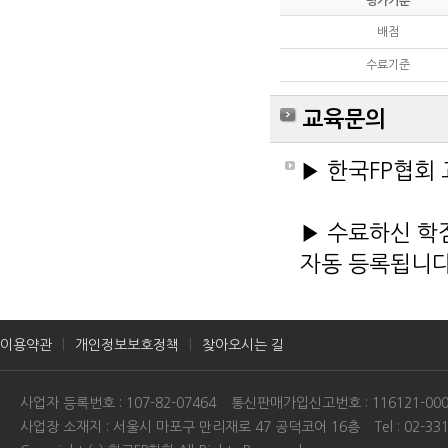
평가기준
배점
수료기준
교육문의
▶ 한국FP협회 교
▶ 수료하신 학점
자동 등록됩니다
이용약관
개인정보보호정책
찾아오시는 길
사업자 등록번호 : 107-82-07464
통신판매가입신고번호 : 116121-000
사업장 소재지 : 서울시 마포구 만리재로 47 공덕코어 16층
Tel : 02-33