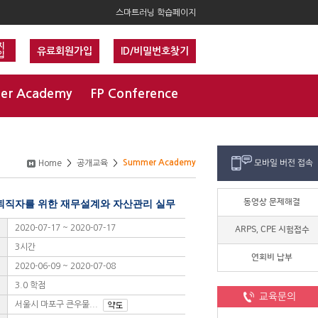
스마트러닝 학습페이지
지
유료회원가입
ID/비밀번호찾기
입
er Academy
FP Conference
Summer Academy
모바일 버전 접속
Home
>
공개교육
>
동영상 문제해결
퇴직자를 위한 재무설계와 자산관리 실무
2020-07-17 ~ 2020-07-17
ARPS, CPE 시험접수
3시간
연회비 납부
2020-06-09 ~ 2020-07-08
3.0 학점
교육문의
서울시 마포구 큰우물...