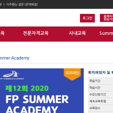
개
자주묻는 질문 (문제해결)
홈페이
로그인
회원가
교육
전문자격교육
사내교육
Summ
mmer Academy
퇴직예정자 및 
학습기간
학습시간
수강신청기간
계속교육학점
교육장소