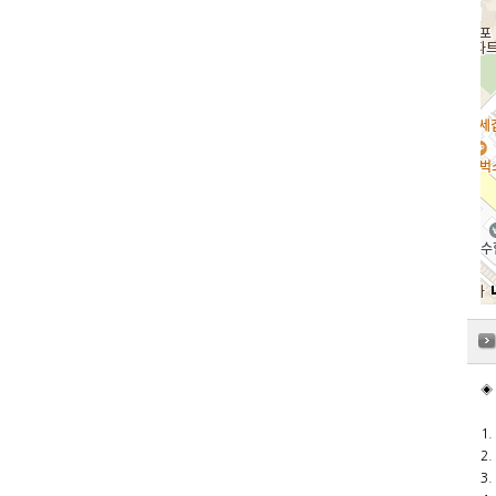
◈ 
1
2
3