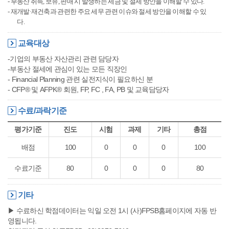
- 부동산 취득, 보유, 판매 시 발생하는 세금 및 절세 방안을 이해할 수 있다.
- 재개발·재건축과 관련한 주요 세무 관련 이슈와 절세 방안을 이해할 수 있
다.
교육대상
-기업의 부동산 자산관리 관련 담당자
-부동산 절세에 관심이 있는 모든 직장인
- Financial Planning 관련 실전지식이 필요하신 분
- CFP® 및 AFPK® 회원, FP, FC , FA, PB 및 교육담당자
수료/과락기준
평가기준
진도
시험
과제
기타
총점
배점
100
0
0
0
100
수료기준
80
0
0
0
80
기타
▶ 수료하신 학점데이터는 익일 오전 1시 (사)FPSB홈페이지에 자동 반
영됩니다.