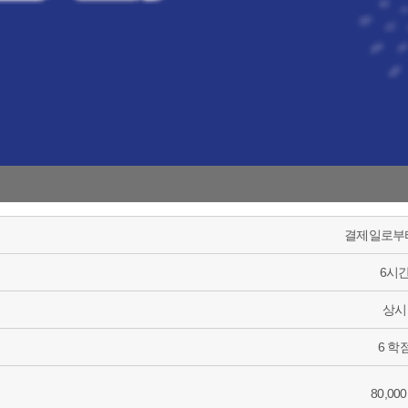
결제일로부터
6시
상시
6 학
80,00