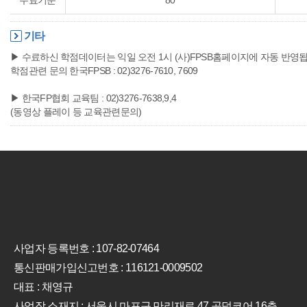
수료기준
80
기타
▶ 수료하신 학점데이터는 익일 오전 1시 (사)FPSB홈페이지에 자동 반영
학점관련 문의 한국FPSB : 02)3276-7610, 7609
▶ 한국FP협회 교육팀 : 02)3276-7638,9,4
(동영상 플레이 등 교육관련문의)
사업자 등록번호 : 107-82-07464
통신판매가입신고번호 : 116121-0009502
대표 : 채영규
사업장 소재지 : 서울시 마포구 만리재로 47 공덕코어 16층