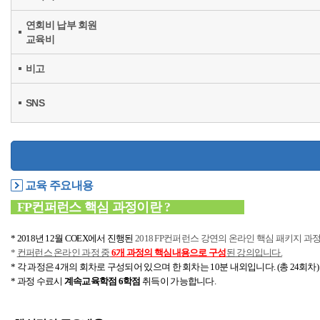
연회비 납부 회원
교육비
비고
SNS
교육 주요내용
FP컨퍼런스 핵심 과정이란 ?
* 2018년 12월 COEX에서 진행된
2018 FP컨퍼런스 강연의 온라인 핵심 패키지 과
*
컨퍼런스 온라인 과정 중
6개 과정의 핵심내용으로 구성
된 강의입니다.
*
각 과정은 4개의 회차로 구성되어 있으며 한 회차는 10분 내외입니다. (총 24회차)
* 과정
수료시
계속교육학점
6학점
취득이 가능합니다.