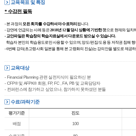
교육목표 및 특징
* 수강전 필독
- 본 과정의
모든 회차를 수강하셔야 수료처리
됩니다.
- 강연에 언급되는 사례 등은
2018년 12월 당시 상황에 기반한 것
으로 현재와 일치하
- 교안파일은 학습창의 학습자료실에서 다운로드 받으실 수 있습니다.
학습자 본인의
학습용도로만 사용할 수 있으며,
양도/편집/도용 등 저작권 침해 
- 6번째 강의(초고령사회 일본을 통해 본 고령화의 진실)는 강의안을 별도로 제공
교육대상
- Financial Planning 관련 실전지식이 필요하신 분
- CFP® 및 AFPK® 회원, FP, FC , FA, PB 및 교육담당자
- 컨퍼런스에 참가하고 싶었으나, 참가하지 못하셨던 분들
수료/과락기준
평가기준
진도
배점
100