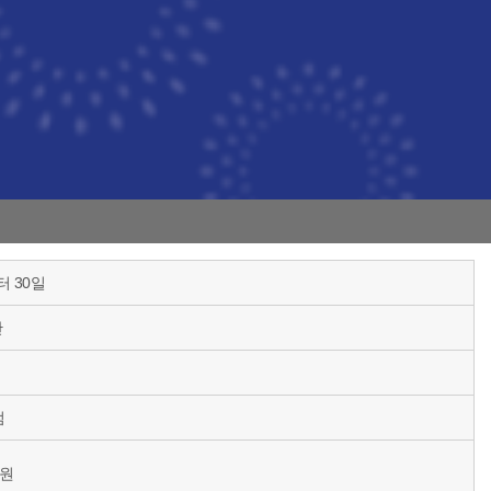
 30일
간
점
0원