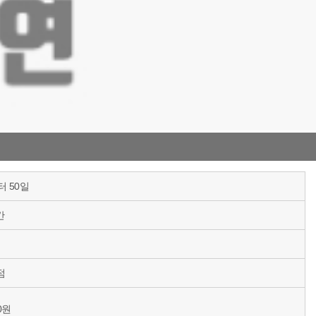
 50일
간
점
00원