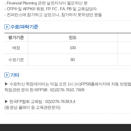
- Financial Planning 관련 실전지식이 필요하신 분
- CFP® 및 AFPK® 회원, FP, FC , FA, PB 및 교육담당자
- 컨퍼런스에 참가하고 싶었으나, 참가하지 못하셨던 분들
수료/과락기준
평가기준
진도
배점
100
수료기준
80
기타
▶ 수료하신 학점데이터는 익일 오전 1시 (사)FPSB홈페이지에 자동 반영
학점관련 문의 한국FPSB : 02)3276-7610, 7609
▶ 한국FP협회 교육팀 : 02)3276-7638,9,4
(동영상 플레이 등 교육관련문의)