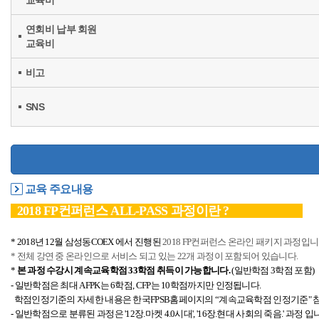
교육비
연회비 납부 회원
교육비
비고
SNS
교육 주요내용
2018 FP컨퍼런스 ALL-PASS 과정이란 ?
* 2018년 12월 삼성동COEX 에서 진행된
2018 FP컨퍼런스 온라인 패키지 과정입니
* 전체 강연 중 온라인으로 서비스 되고 있는 22개 과정이 포함되어 있습니다.
*
본 과정 수강시 계속교육학점
33학점
취득이 가능합니다.
(일반학점 3학점 포함)
- 일반학점은 최대 AFPK는 6학점, CFP는 10학점까지만
인정됩니다.
학점인정기준의 자세한 내용은 한국FPSB홈페이지의 “계속교육학점 인정기준"
- 일반학점으로 분류된 과정은 '12장.마켓 4.0시대', '16장.현대 사회의 죽음.' 과정 입