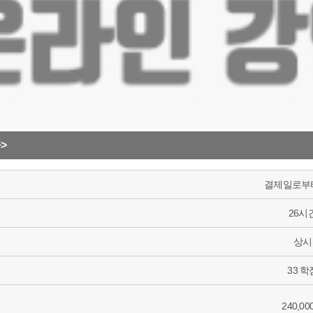
>
결제일로부터
26시
상시
33 학
240,0