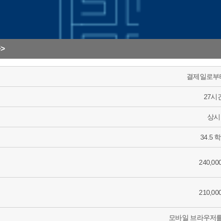
>
결제일로부터
27시
상시
34.5 
240,0
210,0
모바일 브라우저를