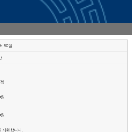
 50일
간
학점
00원
00원
 지원합니다.