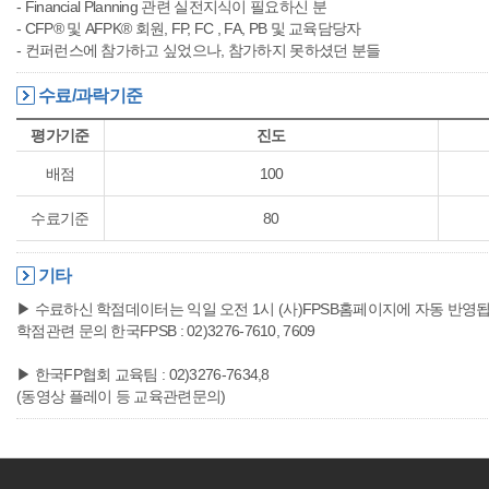
- Financial Planning 관련 실전지식이 필요하신 분
- CFP® 및 AFPK® 회원, FP, FC , FA, PB 및 교육담당자
- 컨퍼런스에 참가하고 싶었으나, 참가하지 못하셨던 분들
수료/과락기준
평가기준
진도
배점
100
수료기준
80
기타
▶ 수료하신 학점데이터는 익일 오전 1시 (사)FPSB홈페이지에 자동 반영
학점관련 문의 한국FPSB : 02)3276-7610, 7609
▶ 한국FP협회 교육팀 : 02)3276-7634,8
(동영상 플레이 등 교육관련문의)