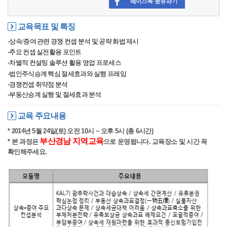
교육목표 및 특징
-상속
/
증여 관련 경쟁 컨셉 분석 및 공략 화법 제시
-주요 컨셉 실전활용 포인트
-차별적 컨설팅 솔루션 활용 영업 프로세스
-법인주식승계 핵심 절세효과와 실행 프레임
-경쟁컨셉 취약점 분석
-부동산승계 실행 및 절세효과 분석
교육 주요내용
* 2014년 5월 24일(토) 오전 10시 ~ 오후 5시 (총 6시간)
부산경남 지역교육
* 본 과정은
으로 운영됩니다. 교육장소 및 시간 꼭
확인해주세요.