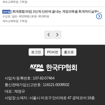
계속교육학점 : 3 학점
[회계종합과정] 2단계-단번에 끝내는 계정과목별 회계처리실무<교재무료제공>
모바일
수강료 : 일반 - 90,000원 | 회원 - 85,000원
계속교육학점 : 3 학점
로그인
PC버전
홈으로
사업자 등록번호 : 107-82-07464
통신판매가입신고번호 : 116121-0009502
대표 : 채영규
사업장 소재지 : 서울시 마포구 만리재로 47 공덕코어 16층