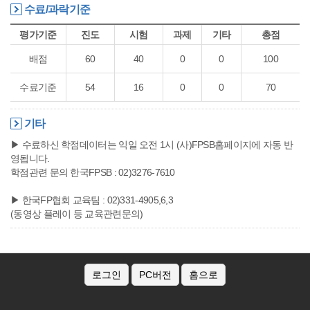
수료/과락기준
평가기준
진도
시험
과제
기타
총점
배점
60
40
0
0
100
수료기준
54
16
0
0
70
기타
▶ 수료하신 학점데이터는 익일 오전 1시 (사)FPSB홈페이지에 자동 반
영됩니다.
학점관련 문의 한국FPSB : 02)3276-7610
▶ 한국FP협회 교육팀 : 02)331-4905,6,3
(동영상 플레이 등 교육관련문의)
로그인
PC버전
홈으로